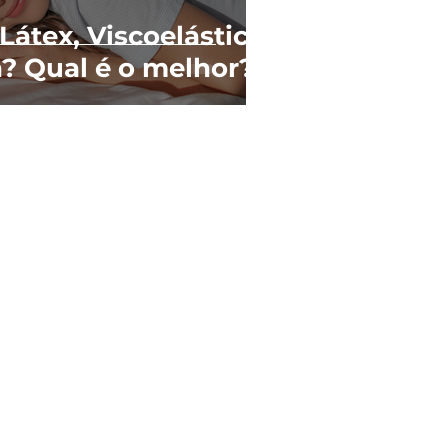
Látex, Viscoelástico
? Qual é o melhor?