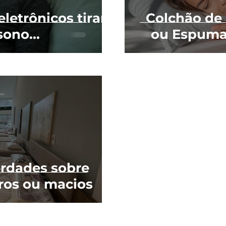
letrônicos tiram
Colchão de 
sono...
ou Espuma
erdades sobre
ros ou macios