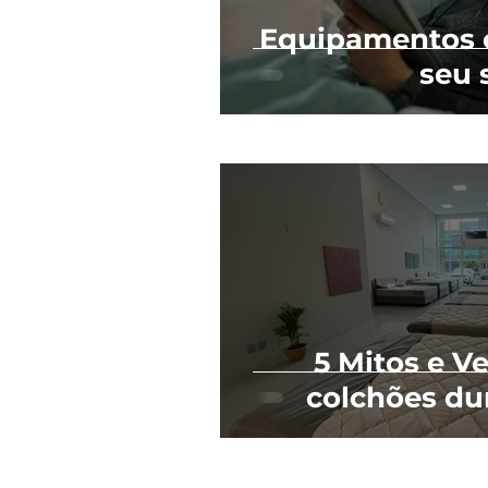
Equipamentos e
seu 
5 Mitos e V
colchões du